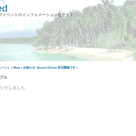
ed
ブイベントのインフォメーションなサイト
マシーン）
|
Main
|
お知らせ: Beach Girled 本日開催です »
ーブル
定いたしました。